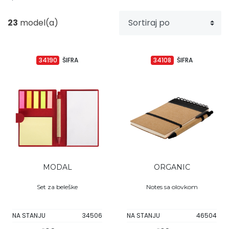
Upaljači
Tech portfolio
23
model(a)
Kompjuterska oprema
34190
ŠIFRA
34108
ŠIFRA
MODAL
ORGANIC
Set za beleške
Notes sa olovkom
NA STANJU
34506
NA STANJU
46504