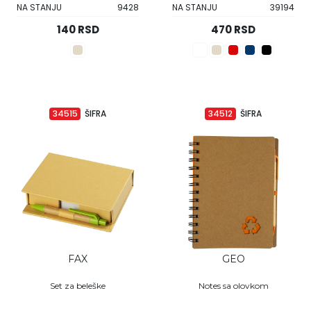
NA STANJU
9428
NA STANJU
39194
140 RSD
470 RSD
34515
ŠIFRA
34512
ŠIFRA
FAX
GEO
Set za beleške
Notes sa olovkom