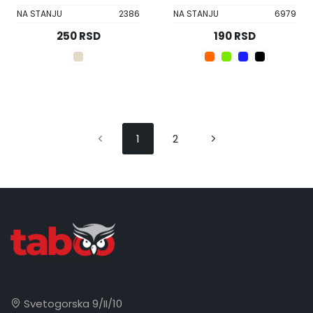
NA STANJU
2386
NA STANJU
6979
250 RSD
190 RSD
1
2
Svetogorska 9/II/10