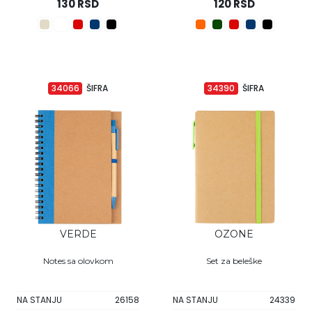
130 RSD
120 RSD
34066
ŠIFRA
34390
ŠIFRA
VERDE
OZONE
Notes sa olovkom
Set za beleške
NA STANJU
26158
NA STANJU
24339