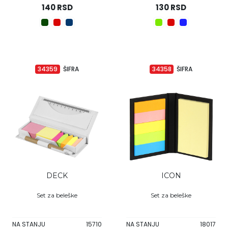
140 RSD
130 RSD
34359
ŠIFRA
34358
ŠIFRA
DECK
ICON
Set za beleške
Set za beleške
NA STANJU
15710
NA STANJU
18017