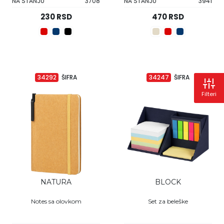
NA STANJU
3708
NA STANJU
3941
230 RSD
470 RSD
34292
ŠIFRA
34247
ŠIFRA
Filteri
NATURA
BLOCK
Notes sa olovkom
Set za beleške