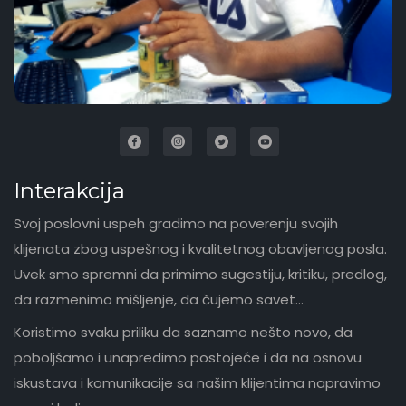
Interakcija
Svoj poslovni uspeh gradimo na poverenju svojih
klijenata zbog uspešnog i kvalitetnog obavljenog posla.
Uvek smo spremni da primimo sugestiju, kritiku, predlog,
da razmenimo mišljenje, da čujemo savet...
Koristimo svaku priliku da saznamo nešto novo, da
poboljšamo i unapredimo postojeće i da na osnovu
iskustava i komunikacije sa našim klijentima napravimo