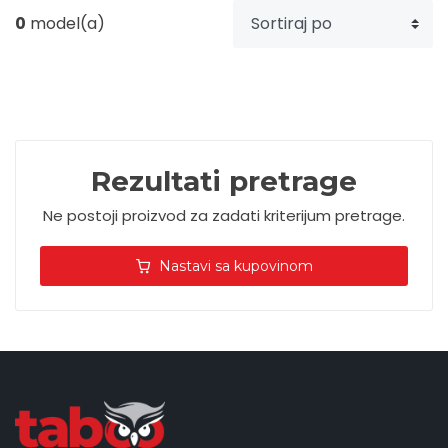
0
model(a)
Upaljači
Tech portfolio
Kompjuterska oprema
Rezultati pretrage
Ne postoji proizvod za zadati kriterijum pretrage.
Nastavi sa kupovinom