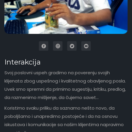
Interakcija
Svoj poslovni uspeh gradimo na poverenju svojih
klijenata zbog uspešnog i kvalitetnog obavljenog posla.
Uvek smo spremni da primimo sugestiju, kritiku, predlog,
da razmenimo mišljenje, da čujemo savet...
Koristimo svaku priliku da saznamo nešto novo, da
poboljšamo i unapredimo postojeće i da na osnovu
iskustava i komunikacije sa našim klijentima napravimo