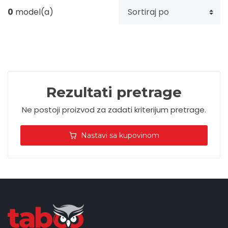
0
model(a)
Upaljači
Tech portfolio
Kompjuterska oprema
Rezultati pretrage
Ne postoji proizvod za zadati kriterijum pretrage.
Nastavi sa kupovinom