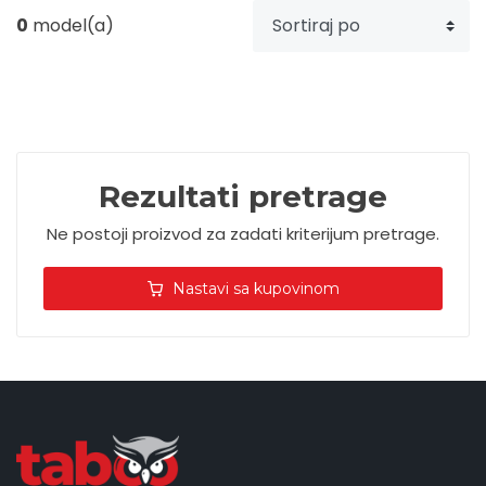
0
model(a)
Upaljači
Tech portfolio
Kompjuterska oprema
Rezultati pretrage
Ne postoji proizvod za zadati kriterijum pretrage.
Nastavi sa kupovinom