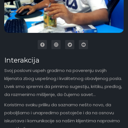
Interakcija
Svoj poslovni uspeh gradimo na poverenju svojih
klijenata zbog uspešnog i kvalitetnog obavljenog posla.
Uvek smo spremni da primimo sugestiju, kritiku, predlog,
da razmenimo mišljenje, da čujemo savet...
Koristimo svaku priliku da saznamo nešto novo, da
poboljšamo i unapredimo postojeće i da na osnovu
iskustava i komunikacije sa našim klijentima napravimo