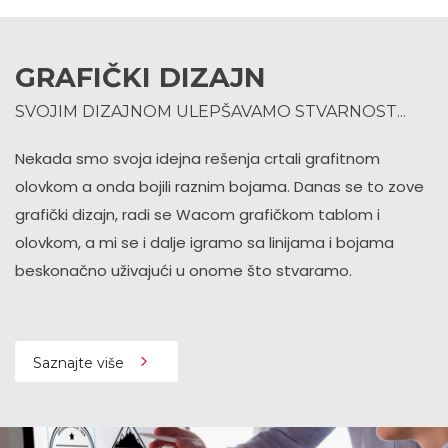
GRAFIČKI DIZAJN
SVOJIM DIZAJNOM ULEPŠAVAMO STVARNOST...
Nekada smo svoja idejna rešenja crtali grafitnom
olovkom a onda bojili raznim bojama. Danas se to zove
grafički dizajn, radi se Wacom grafičkom tablom i
olovkom, a mi se i dalje igramo sa linijama i bojama
beskonačno uživajući u onome što stvaramo.
Saznajte više