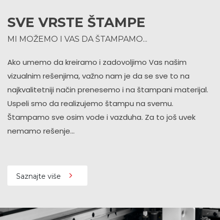
SVE VRSTE ŠTAMPE
MI MOŽEMO I VAS DA ŠTAMPAMO...
Ako umemo da kreiramo i zadovoljimo Vas našim
vizualnim rešenjima, važno nam je da se sve to na
najkvalitetniji način prenesemo i na štampani materijal.
Uspeli smo da realizujemo štampu na svemu.
Štampamo sve osim vode i vazduha. Za to još uvek
nemamo rešenje...
Saznajte više