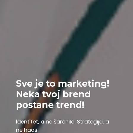
Sve je to marketing!
Neka tvoj brend
postane trend!
Identitet, a ne šarenilo. Strategija, a
ne haos.