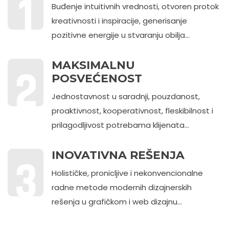
Buđenje intuitivnih vrednosti, otvoren protok
kreativnosti i inspiracije, generisanje
pozitivne energije u stvaranju obilja...
MAKSIMALNU
POSVEĆENOST
Jednostavnost u saradnji, pouzdanost,
proaktivnost, kooperativnost, fleskibilnost i
prilagodljivost potrebama klijenata...
INOVATIVNA REŠENJA
Holističke, pronicljive i nekonvencionalne
radne metode modernih dizajnerskih
rešenja u grafičkom i web dizajnu...