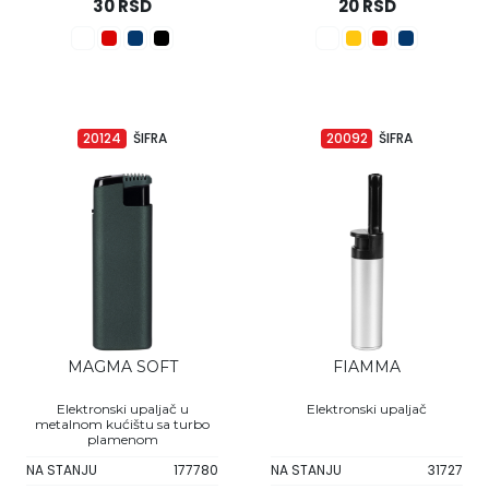
30 RSD
20 RSD
20124
ŠIFRA
20092
ŠIFRA
MAGMA SOFT
FIAMMA
Elektronski upaljač u
Elektronski upaljač
metalnom kućištu sa turbo
plamenom
NA STANJU
177780
NA STANJU
31727