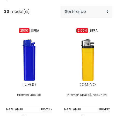
Upaljači
Tech portfolio
30
model(a)
Kompjuterska oprema
21010
ŠIFRA
21004
ŠIFRA
FUEGO
DOMINO
Kremen upaljač
Kremen upaljač, nepunjivi
NA STANJU
105235
NA STANJU
881432