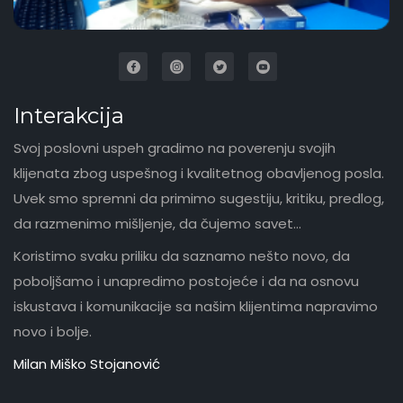
Interakcija
Svoj poslovni uspeh gradimo na poverenju svojih
klijenata zbog uspešnog i kvalitetnog obavljenog posla.
Uvek smo spremni da primimo sugestiju, kritiku, predlog,
da razmenimo mišljenje, da čujemo savet...
Koristimo svaku priliku da saznamo nešto novo, da
poboljšamo i unapredimo postojeće i da na osnovu
iskustava i komunikacije sa našim klijentima napravimo
novo i bolje.
Milan Miško Stojanović