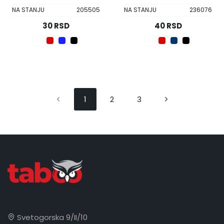
NA STANJU
205505
NA STANJU
236076
30 RSD
40 RSD
1
2
3
Svetogorska 9/II/10