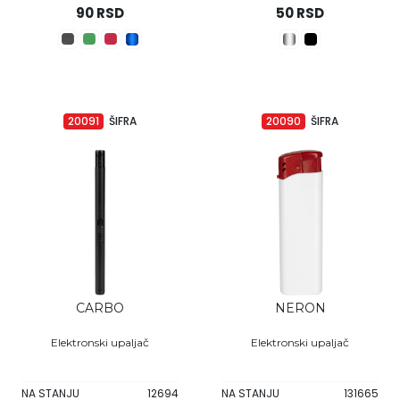
90 RSD
50 RSD
20091
ŠIFRA
20090
ŠIFRA
CARBO
NERON
Elektronski upaljač
Elektronski upaljač
NA STANJU
12694
NA STANJU
131665