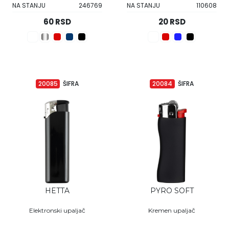
NA STANJU
246769
NA STANJU
110608
60 RSD
20 RSD
20085
ŠIFRA
20084
ŠIFRA
HETTA
PYRO SOFT
Elektronski upaljač
Kremen upaljač