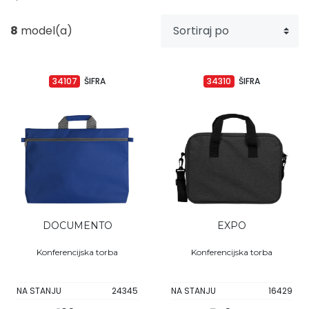
Upaljači
Tech portfolio
8
model(a)
Kompjuterska oprema
34107
ŠIFRA
34310
ŠIFRA
DOCUMENTO
EXPO
Konferencijska torba
Konferencijska torba
NA STANJU
24345
NA STANJU
16429