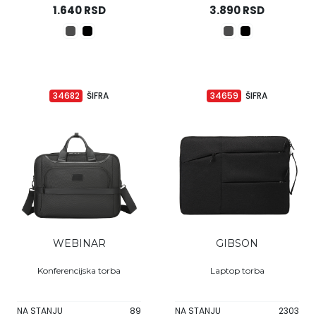
1.640 RSD
3.890 RSD
34682
ŠIFRA
34659
ŠIFRA
WEBINAR
GIBSON
Konferencijska torba
Laptop torba
NA STANJU
89
NA STANJU
2303