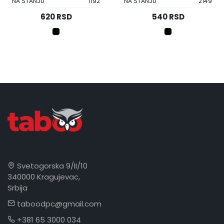
NA STANJU
1192
NA STANJU
2149
620 RSD
540 RSD
Svetogorska 9/II/10
340000 Kragujevac,
Srbija
taboodpc@gmail.com
+381 65 3000 034