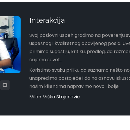
Interakcija
Svoj poslovni uspeh gradimo na poverenju sv
uspešnog i kvalitetnog obavljenog posla. U
primimo sugestiju, kritiku, predlog, da razme
čujemo savet...
Koristimo svaku priliku da saznamo nešto no
unapredimo postojeće i da na osnovu iskusta
našim klijentima napravimo novo i bolje.
Milan Miško Stojanović