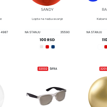
SANDY
RA
je
Lopta na naduvavanje
Kabanic
4987
NA STANJU
35590
NA STANJU
100 RSD
11
32032
ŠIFRA
320