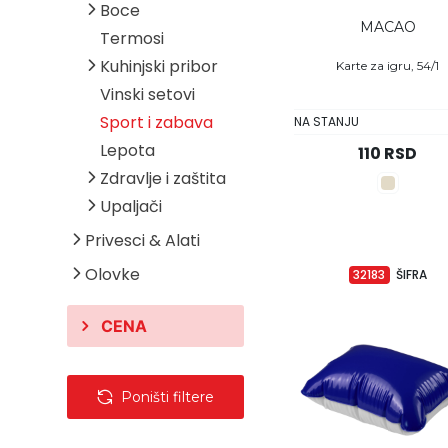
Boce
Keramičke šolje
MACAO
Termosi
Metalne šolje
Metalne boce
Kuhinjski pribor
Staklene šolje
Staklene boce
Karte za igru, 54/1
Vinski setovi
Plastične boce
Kuhinjski setovi
Sport i zabava
Posude
NA STANJU
Lepota
Pepeljare
110 RSD
Zdravlje i zaštita
Otvarači za
flaše
Upaljači
Lična zaštitna
Magneti
oprema
Plastični
Privesci & Alati
Podmetači
Sredstva za
upaljači
Olovke
32183
ŠIFRA
dezinfekciju
Metalni upaljači
Bočice i
Oprema za
CENA
zatvarači
cigare
Poništi filtere