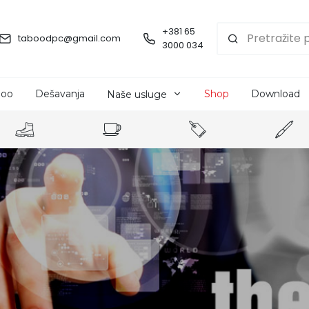
+381 65
taboodpc@gmail.com
3000 034
boo
Dešavanja
Shop
Download
Naše usluge