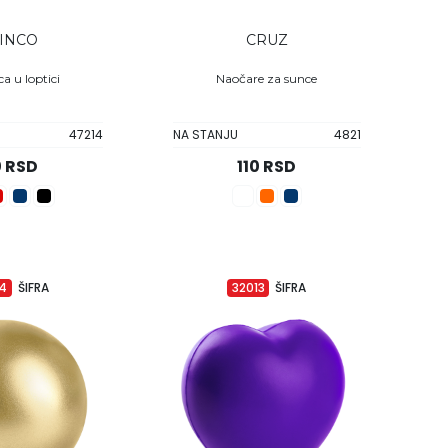
INCO
CRUZ
a u loptici
Naočare za sunce
47214
NA STANJU
4821
0 RSD
110 RSD
14
ŠIFRA
32013
ŠIFRA