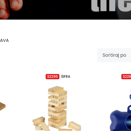
BAVA
32295
ŠIFRA
322