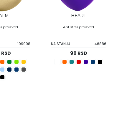
ALM
HEART
es proizvod
Antistres proizvod
199998
NA STANJU
46886
 RSD
90 RSD