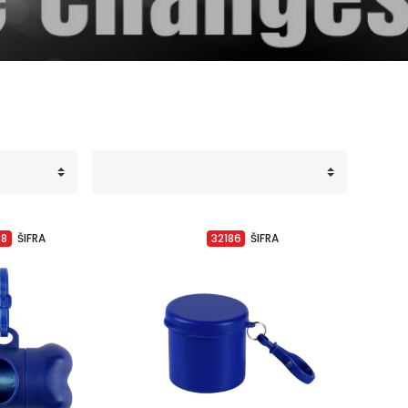
68
ŠIFRA
32186
ŠIFRA