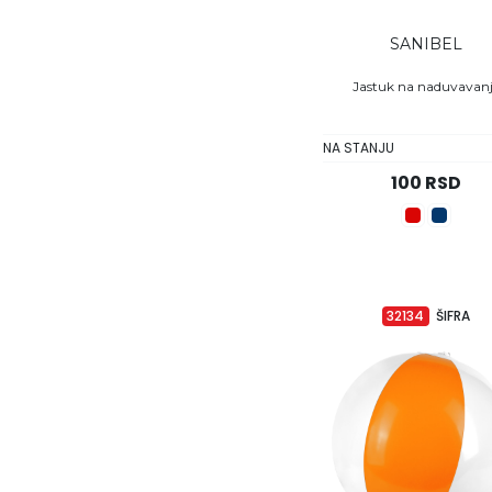
SANIBEL
Jastuk na naduvavan
NA STANJU
100 RSD
32134
ŠIFRA