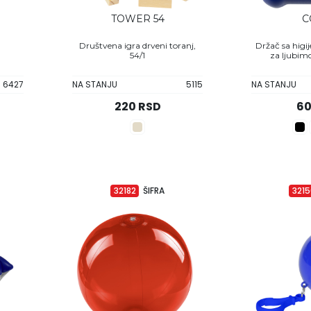
TOWER 54
C
Društvena igra drveni toranj,
Držač sa higi
54/1
za ljubim
6427
NA STANJU
5115
NA STANJU
220 RSD
60
32182
ŠIFRA
321