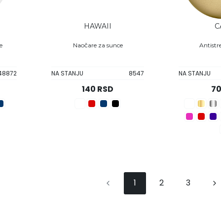
HAWAII
C
e
Naočare za sunce
Antistr
48872
NA STANJU
8547
NA STANJU
140 RSD
70
1
2
3