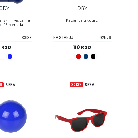
ODY
DRY
jenskim kesicama
Kabanica u kutijici
ce, 15 komada
33133
NA STANJU
92579
 RSD
110 RSD
56
ŠIFRA
32137
ŠIFRA