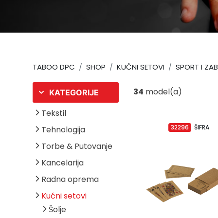
Upaljači
Tech portfolio
Kompjuterska oprema
TABOO DPC
SHOP
KUĆNI SETOVI
SPORT I ZA
34
model(a)
KATEGORIJE
Tekstil
32296
ŠIFRA
Tehnologija
Torbe & Putovanje
Kancelarija
Radna oprema
Kućni setovi
Šolje