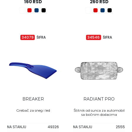
160 RSD
260 RSD
34079
ŠIFRA
34546
ŠIFRA
BREAKER
RADIANT PRO
Grebač za sneg i led
Štitnik od sunca za automobil
sa bočnim dodacima
NA STANJU
49326
NA STANJU
2555