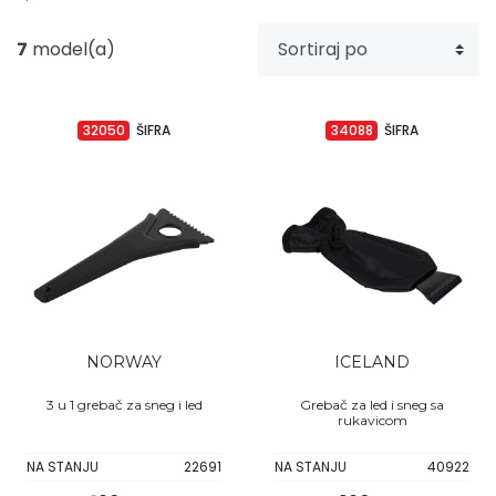
Upaljači
Tech portfolio
7
model(a)
Kompjuterska oprema
32050
ŠIFRA
34088
ŠIFRA
NORWAY
ICELAND
3 u 1 grebač za sneg i led
Grebač za led i sneg sa
rukavicom
NA STANJU
22691
NA STANJU
40922