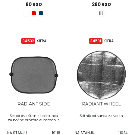
80 RSD
280 RSD
34532
ŠIFRA
34531
ŠIFRA
RADIANT SIDE
RADIANT WHEEL
Set od dva štitnika od sunca
Štitnik od sunca za volan
za bočne prozore automobila
NA STANJU
19118
NA STANJU
11024