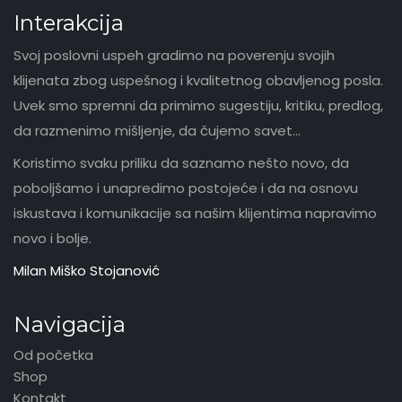
Interakcija
Svoj poslovni uspeh gradimo na poverenju svojih
klijenata zbog uspešnog i kvalitetnog obavljenog posla.
Uvek smo spremni da primimo sugestiju, kritiku, predlog,
da razmenimo mišljenje, da čujemo savet...
Koristimo svaku priliku da saznamo nešto novo, da
poboljšamo i unapredimo postojeće i da na osnovu
iskustava i komunikacije sa našim klijentima napravimo
novo i bolje.
Milan Miško Stojanović
Navigacija
Od početka
Shop
Kontakt