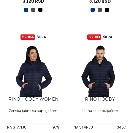
3.120 RSD
3.120 RSD
57084
ŠIFRA
57083
ŠIFRA
RINO HOODY WOMEN
RINO HOODY
Ženska jakna sa kapuljačom
Jakna sa kapuljačom
NA STANJU
979
NA STANJU
3457