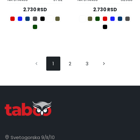
2.730 RSD
2.730 RSD
1
2
3
Svetogorska 9/II/10