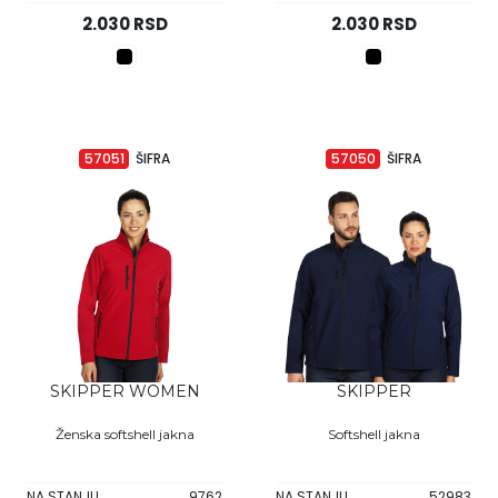
2.030 RSD
2.030 RSD
57051
ŠIFRA
57050
ŠIFRA
SKIPPER WOMEN
SKIPPER
Ženska softshell jakna
Softshell jakna
NA STANJU
9762
NA STANJU
52983