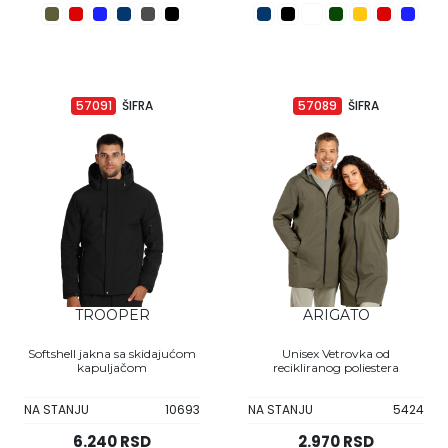
57091
ŠIFRA
57089
ŠIFRA
TROOPER
ARIGATO
Softshell jakna sa skidajućom
Unisex Vetrovka od
kapuljačom
recikliranog poliestera
NA STANJU
10693
NA STANJU
5424
6.240 RSD
2.970 RSD