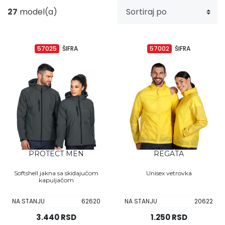
27
model(a)
Upaljači
Tech portfolio
Kompjuterska oprema
57025
ŠIFRA
57002
ŠIFRA
PROTECT MEN
REGATA
Softshell jakna sa skidajućom
Unisex vetrovka
kapuljačom
NA STANJU
62620
NA STANJU
20622
3.440 RSD
1.250 RSD